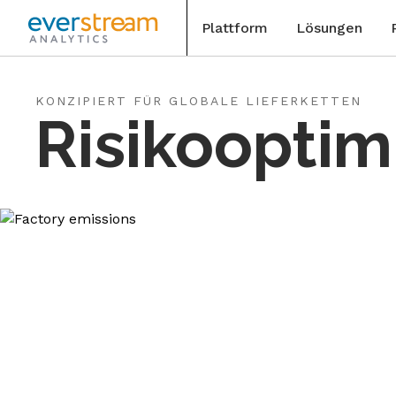
Plattform
Lösungen
Direkt
zum
Blog
KONZIPIERT FÜR GLOBALE LIEFERKETTEN
Inhalt
Risikooptim
wechseln
Report
Veranst