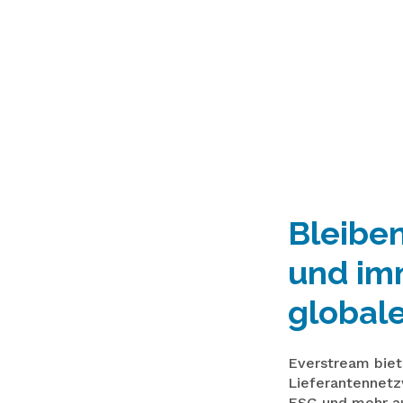
Bleiben
und imm
global
Everstream biet
Lieferantennetz
ESG und mehr au