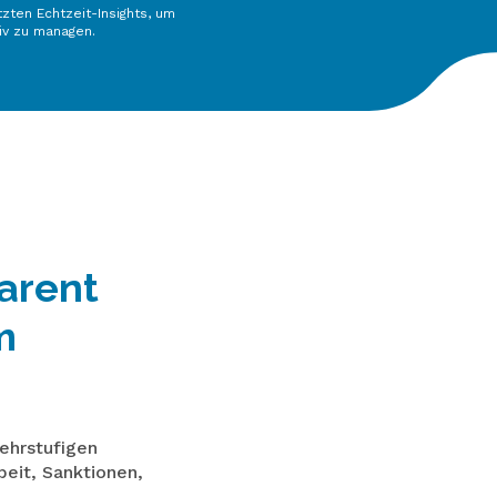
zten Echtzeit-Insights, um
tiv zu managen.
arent
m
ehrstufigen
eit, Sanktionen,