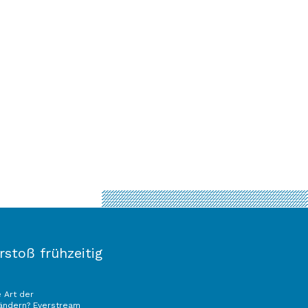
stoß frühzeitig
e Art der
rändern? Everstream