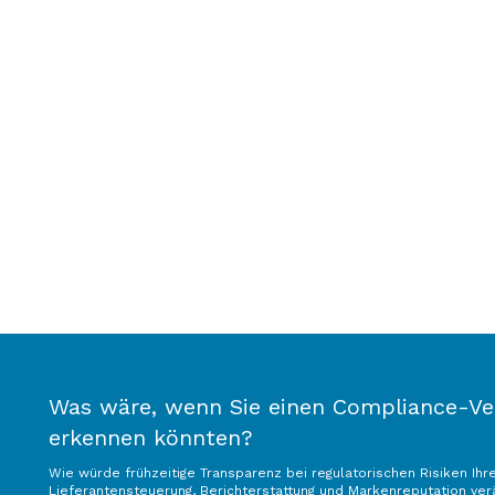
Medizinische Geräte
Schwermaschinen
Was wäre, wenn Sie einen Compliance-Ver
erkennen könnten?
Wie würde frühzeitige Transparenz bei regulatorischen Risiken Ihr
Lieferantensteuerung, Berichterstattung und Markenreputation ve