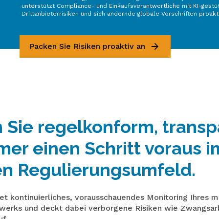
unterstützt Compliance- und Einkaufsverantwortliche mit KI-gestüt
Drittanbieterrisiken und sich ändernde globale Vorschriften proak
Packen Sie Risiken proaktiv an
 Sie regelkonform, transp
er einen Schritt voraus i
en Regulierungsumfeld.
et kontinuierliches, vorausschauendes Monitoring Ihres m
werks und deckt dabei verborgene Risiken wie Zwangsarb
f.