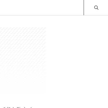
Planung
Globale Überwachung und
Benachrichtigung
ogistik
KI-gestützte Risiko-Warnmeldungen und
-Einblicke für proaktive Entscheidungen
Beschaffung
Sub-Tier-Transparenz
Compliance
Aufdeckung verborgener Sub-Tier-
Beziehungen zur Stärkung von
ESG & Nachhaltigkeit
Compliance, Beschaffung und
Risikomanagement