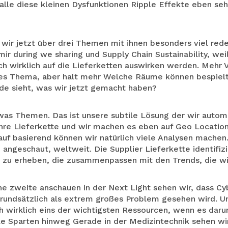
d alle diese kleinen Dysfunktionen Ripple Effekte eben seh
ir jetzt über drei Themen mit ihnen besonders viel rede
ir during we sharing und Supply Chain Sustainability, weil
ich wirklich auf die Lieferketten auswirken werden. Mehr V
oßes Thema, aber halt mehr Welche Räume können bespie
ide sieht, was wir jetzt gemacht haben?
was Themen. Das ist unsere subtile Lösung der wir autom
Ihre Lieferkette und wir machen es eben auf Geo Location
auf basierend können wir natürlich viele Analysen machen
angeschaut, weltweit. Die Supplier Lieferkette identifizi
n zu erheben, die zusammenpassen mit den Trends, die wi
he zweite anschauen in der Next Light sehen wir, dass Cy
rundsätzlich als extrem großes Problem gesehen wird. Un
h wirklich eins der wichtigsten Ressourcen, wenn es daru
le Sparten hinweg Gerade in der Medizintechnik sehen wir