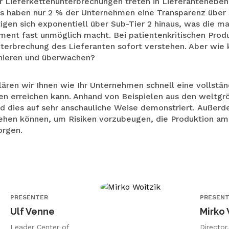
er Lieferkettenunterbrechungen treten in Lieferanteneben
ngs haben nur 2 % der Unternehmen eine Transparenz über 
Medizinische Geräte
tigen sich exponentiell über Sub-Tier 2 hinaus, was die 
Schwermaschinen
ent fast unmöglich macht. Bei patientenkritischen Prod
terbrechung des Lieferanten sofort verstehen. Aber wie 
nieren und überwachen?
lären wir Ihnen wie Ihr Unternehmen schnell eine vollstä
en erreichen kann. Anhand von Beispielen aus den weltgr
d dies auf sehr anschauliche Weise demonstriert. Außerd
ehen können, um Risiken vorzubeugen, die Produktion am
orgen.
PRESENTER
PRESEN
Ulf Venne
Mirko 
Leader Center of
Director,