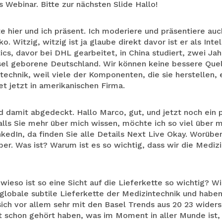
 Webinar. Bitte zur nächsten Slide Hallo!
e hier und ich präsent. Ich moderiere und präsentiere auch
ko. Witzig, witzig ist ja glaube direkt davor ist er als Inte
cs, davor bei DHL gearbeitet, in China studiert, zwei Jah
sel geborene Deutschland. Wir können keine bessere Quell
ntechnik, weil viele der Komponenten, die sie herstellen,
t jetzt in amerikanischen Firma.
d damit abgedeckt. Hallo Marco, gut, und jetzt noch ein 
alls Sie mehr über mich wissen, möchte ich so viel über m
nkedIn, da finden Sie alle Details Next Live Okay. Worübe
ber. Was ist? Warum ist es so wichtig, dass wir die Medi
wieso ist so eine Sicht auf die Lieferkette so wichtig? W
globale subtile Lieferkette der Medizintechnik und haben
ich vor allem sehr mit den Basel Trends aus 20 23 widersp
ht schon gehört haben, was im Moment in aller Munde ist