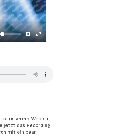
nmute
Settings
Enter
fullscreen
ie zu unserem Webinar
ie jetzt das Recording
rch mit ein paar