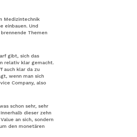
en Medizintechnik
se einbauen. Und
ll brennende Themen
rf gibt, sich das
 relativ klar gemacht.
f auch klar da zu
agt, wenn man sich
evice Company, also
 was schon sehr, sehr
Innerhalb dieser zehn
 Value an sich, sondern
r um den monetären