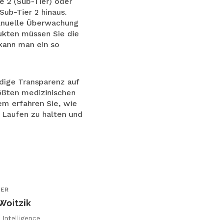
e 2 (Sub-Tier) oder
Sub-Tier 2 hinaus.
manuelle Überwachung
ukten müssen Sie die
kann man ein so
ndige Transparenz auf
ößten medizinischen
em erfahren Sie, wie
 Laufen zu halten und
TER
Woitzik
 Intelligence