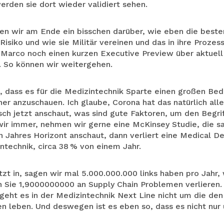
erden sie dort wieder validiert sehen.
den wir am Ende ein bisschen darüber, wie eben die best
isiko und wie sie Militär vereinen und das in ihre Prozes
n Marco noch einen kurzen Executive Preview über aktue
k. So können wir weitergehen.
o, dass es für die Medizintechnik Sparte einen großen Beda
 anzuschauen. Ich glaube, Corona hat das natürlich allen
ch jetzt anschaut, was sind gute Faktoren, um den Begrif
wir immer, nehmen wir gerne eine McKinsey Studie, die s
n Jahres Horizont anschaut, dann verliert eine Medical D
ntechnik, circa 38 % von einem Jahr.
tzt in, sagen wir mal 5.000.000.000 links haben pro Jahr,
 Sie 1,9000000000 an Supply Chain Problemen verlieren. 
 geht es in der Medizintechnik Next Line nicht um die den
n leben. Und deswegen ist es eben so, dass es nicht nu