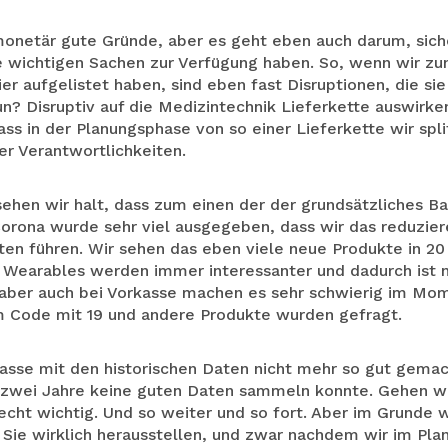
monetär gute Gründe, aber es geht eben auch darum, siche
ie wichtigen Sachen zur Verfügung haben. So, wenn wir zu
er aufgelistet haben, sind eben fast Disruptionen, die s
tun? Disruptiv auf die Medizintechnik Lieferkette auswir
ass in der Planungsphase von so einer Lieferkette wir split
er Verantwortlichkeiten.
ehen wir halt, dass zum einen der der grundsätzliches Ba
Corona wurde sehr viel ausgegeben, dass wir das reduzier
ten führen. Wir sehen das eben viele neue Produkte in 20
arables werden immer interessanter und dadurch ist na
 aber auch bei Vorkasse machen es sehr schwierig im Mo
 im Code mit 19 und andere Produkte wurden gefragt.
asse mit den historischen Daten nicht mehr so gut gema
 zwei Jahre keine guten Daten sammeln konnte. Gehen wir
recht wichtig. Und so weiter und so fort. Aber im Grunde w
 Sie wirklich herausstellen, und zwar nachdem wir im Plan